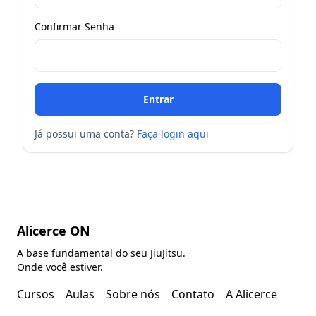
Confirmar Senha
Entrar
Já possui uma conta?
Faça login aqui
Alicerce ON
A base fundamental do seu JiuJitsu.
Onde você estiver.
Cursos
Aulas
Sobre nós
Contato
A Alicerce