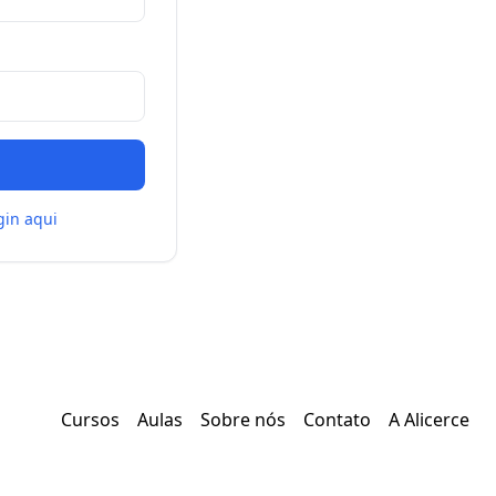
gin aqui
Cursos
Aulas
Sobre nós
Contato
A Alicerce