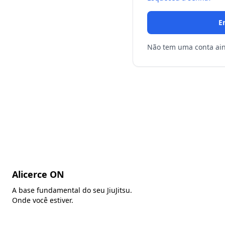
E
Não tem uma conta ai
Alicerce ON
A base fundamental do seu JiuJitsu.
Onde você estiver.