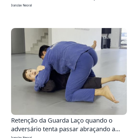
Iranslav Neoral
5:43
Retenção da Guarda Laço quando o
adversário tenta passar abraçando a
cabeça na Laço
Iranslav Neoral