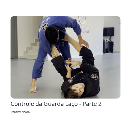
3:17
Controle da Guarda Laço - Parte 2
Iranslav Neoral