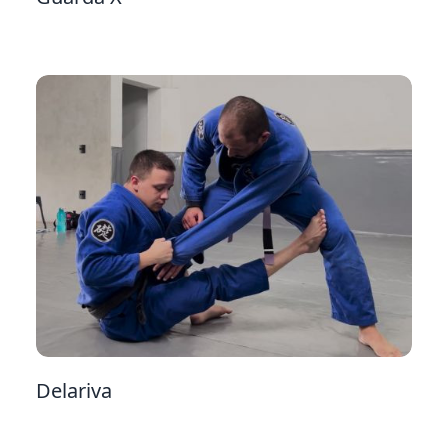
23
Delariva