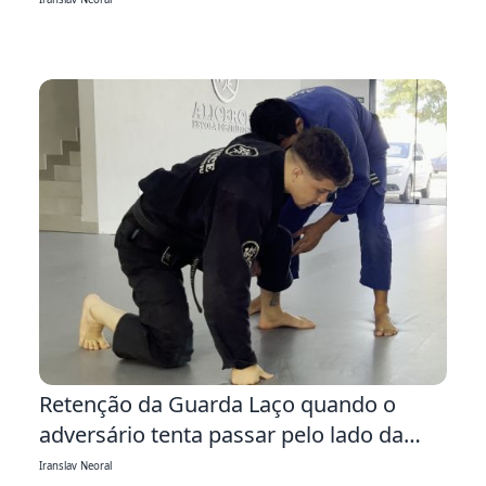
6:15
Retenção da Guarda Laço quando o
adversário tenta passar pelo lado da
Laço
Iranslav Neoral