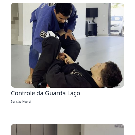
3:22
Controle da Guarda Laço
Iranslav Neoral