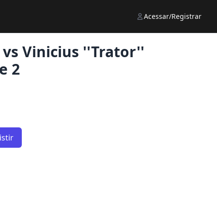
Acessar/Registrar
vs Vinicius ''Trator''
e 2
stir