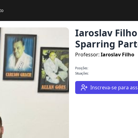
to
Iaroslav Filho 
Sparring Part
Professor:
Iaroslav Filho
Posições:
Situações:
Inscreva-se para assi