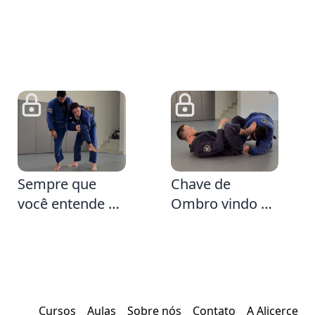
57
3:35
Sempre que
Chave de
você entende a
Ombro vindo da
alavanca
Defesa da
consegue
Emborcada
replicá-la várias
vezes
Cursos
Aulas
Sobre nós
Contato
A Alicerce