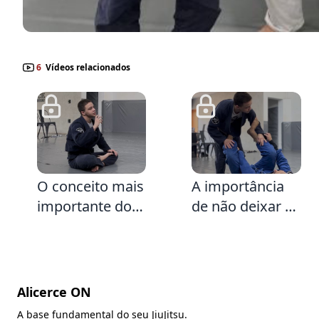
6
Vídeos relacionados
3:3
3:9
O conceito mais
A importância
importante do
de não deixar o
JiuJitsu
adversário
controlar as
pernas
Alicerce ON
A base fundamental do seu JiuJitsu.