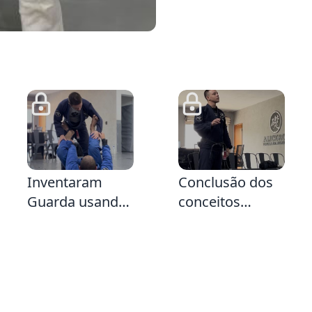
5:32
2:
2:32
Inventaram
Conclusão dos
Guarda usando
conceitos
a Faixa? Já
iniciais da
sabemos
Passagem da
passar. Parte 2
Guarda Laço