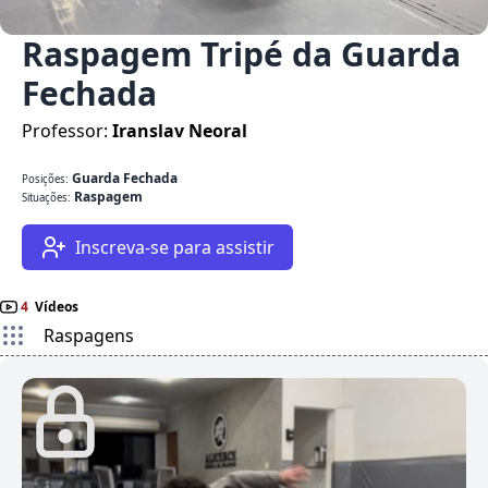
Raspagem Tripé da Guarda
Fechada
Professor:
Iranslav Neoral
Guarda Fechada
Posições:
Raspagem
Situações:
Inscreva-se para assistir
4
Vídeos
Raspagens