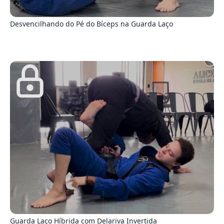
4
Desvencilhando do Pé do Bíceps na Guarda Laço
8
Guarda Laço Híbrida com Delariva Invertida