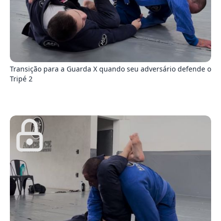
7
Transição para a Guarda X quando seu adversário defende o
Tripé 2