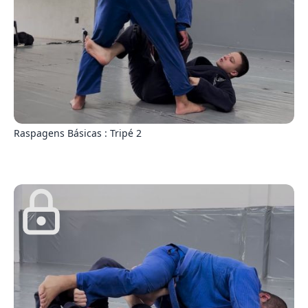
1
Raspagens Básicas : Tripé 2