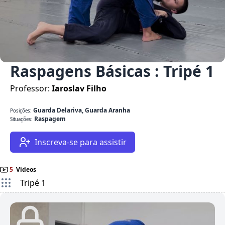
Raspagens Básicas : Tripé 1
Professor:
Iaroslav Filho
Guarda Delariva, Guarda Aranha
Posições:
Raspagem
Situações:
Inscreva-se para assistir
5
Vídeos
Tripé 1