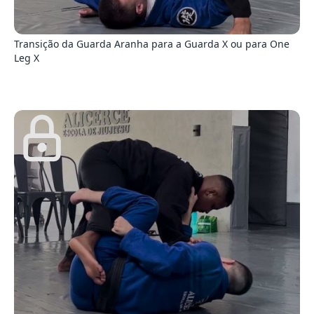
8
Transição da Guarda Aranha para a Guarda X ou para One
Leg X
9