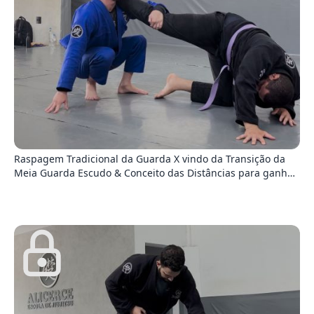
9
Raspagem Tradicional da Guarda X vindo da Transição da
Meia Guarda Escudo & Conceito das Distâncias para ganhar
de alguém mais pesado