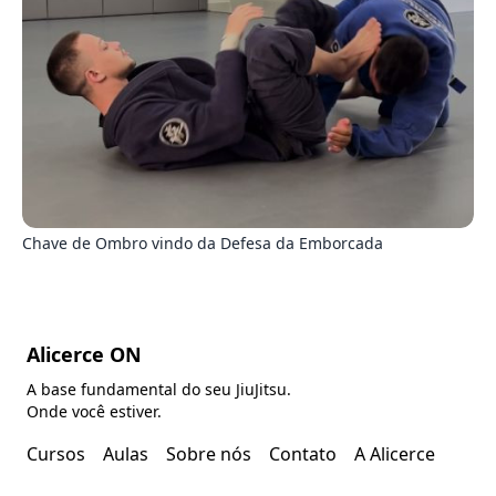
5
Chave de Ombro vindo da Defesa da Emborcada
Alicerce ON
A base fundamental do seu JiuJitsu.
Onde você estiver.
Cursos
Aulas
Sobre nós
Contato
A Alicerce