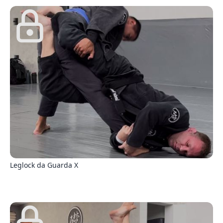
9
Leglock da Guarda X