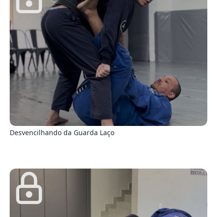
7
Desvencilhando da Guarda Laço