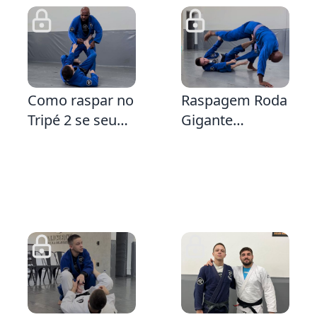
1:28
3:6
2:
Como raspar no
Raspagem Roda
Tripé 2 se seu
Gigante
adversário
iniciando na
estiver
Guarda Manga
segurando a
e Calça indo
calça
sentido Guarda
X
2:14
5:2
2