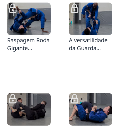
44
2:10
Raspagem Roda
A versatilidade
Gigante
da Guarda
iniciando na
Manga e Calça
Guarda Manga
& Específico
e Calça usando
a Guarda Laço
:0
1:41