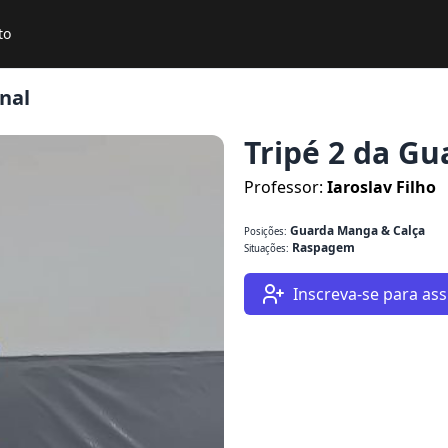
to
nal
Tripé 2 da G
Professor:
Iaroslav Filho
Guarda Manga & Calça
Posições:
Raspagem
Situações:
Inscreva-se para assi