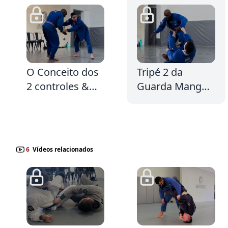
5:33
4:10
O Conceito dos
Tripé 2 da
2 controles &
Guarda Manga
Guarda Manga
e Calça
e Calça
6
Vídeos relacionados
4:11
1:56