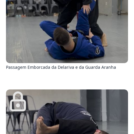
7
Passagem Emborcada da Delariva e da Guarda Aranha