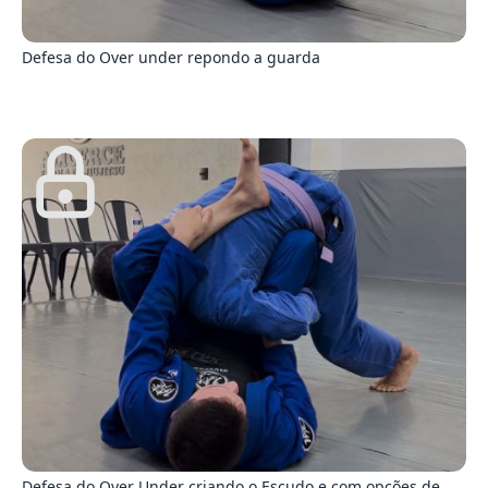
9
Defesa do Over under repondo a guarda
8
Defesa do Over Under criando o Escudo e com opções de