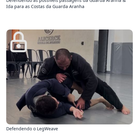
Defendendo as possíveis passagens da Guarda Aranha &
Ida para as Costas da Guarda Aranha
1
Defendendo o LegWeave