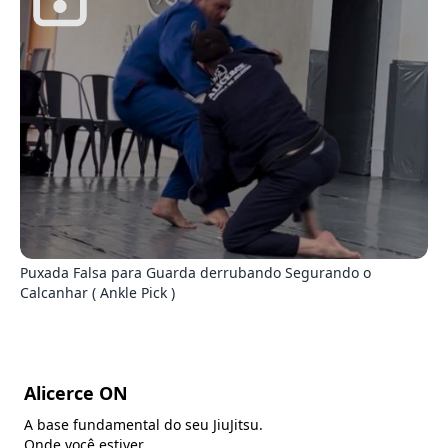
4
Puxada Falsa para Guarda derrubando Segurando o
Calcanhar ( Ankle Pick )
Alicerce ON
A base fundamental do seu JiuJitsu.
Onde você estiver.