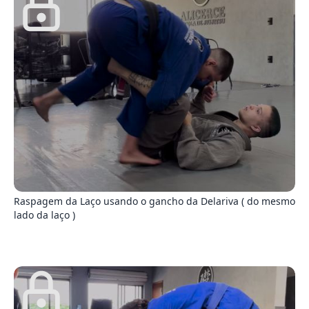
7
Raspagem da Laço usando o gancho da Delariva ( do mesmo
lado da laço )