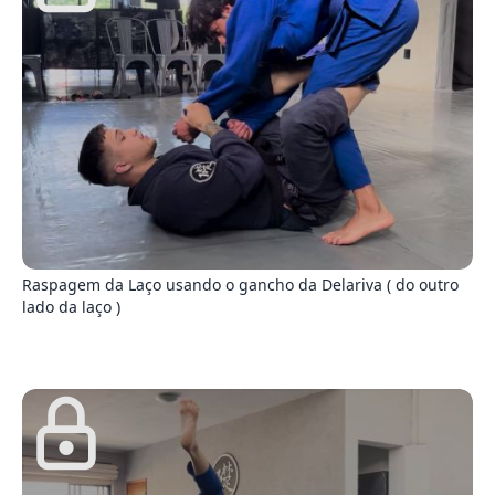
4
Raspagem da Laço usando o gancho da Delariva ( do outro
lado da laço )