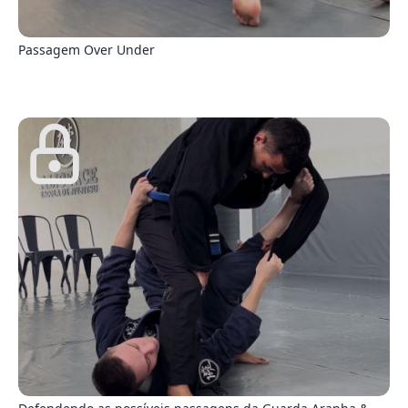
5
Passagem Over Under
5