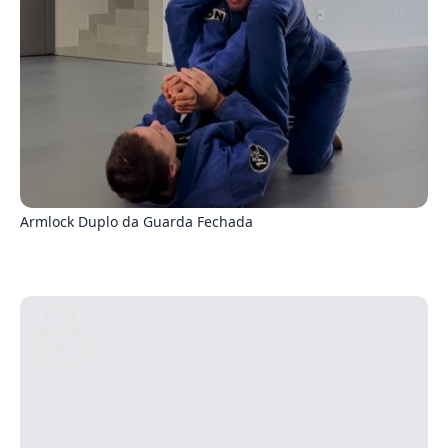
3
Armlock Duplo da Guarda Fechada