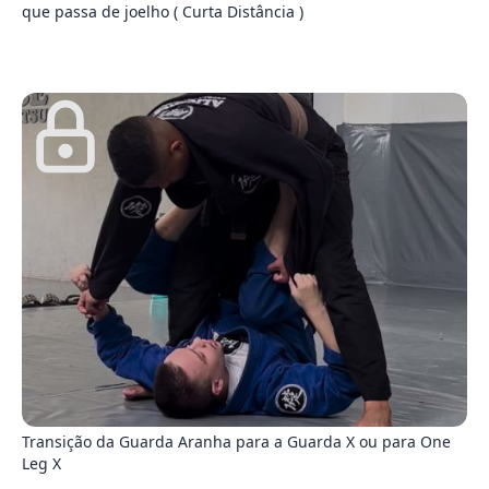
que passa de joelho ( Curta Distância )
8
Transição da Guarda Aranha para a Guarda X ou para One
Leg X