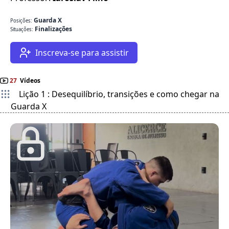
Guarda X
Posições:
Finalizações
Situações:
Inscreva-se para assistir
27
Vídeos
Lição 1 : Desequilíbrio, transições e como chegar na
Guarda X