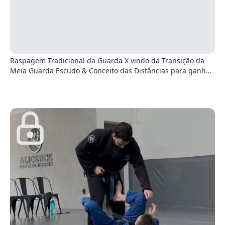
9
Raspagem Tradicional da Guarda X vindo da Transição da
Meia Guarda Escudo & Conceito das Distâncias para ganhar
de alguém mais pesado