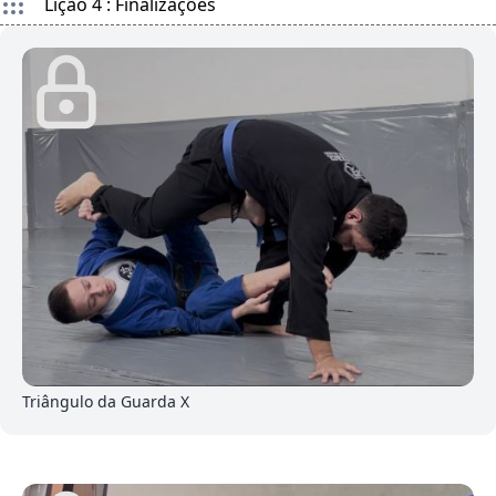
Lição 4 : Finalizações
7
Triângulo da Guarda X