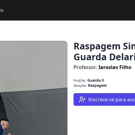
to
Raspagem Sim
Guarda Delar
Professor:
Iaroslav Filho
Guarda X
Posições:
Raspagem
Situações:
Inscreva-se para assi