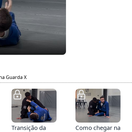
 na Guarda X
5:22
2:9
1:
Transição da
Como chegar na