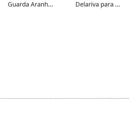
Guarda Aranha
Delariva para a
para a Guarda X
Guarda X
ou para One Leg
X