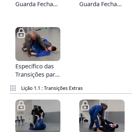
Guarda Fechada
Guarda Fechada
para a Guarda X
para a Guarda X
ou para One Leg
usando a Lapela
X
10:26
Específico das
Transições para
Guarda X
Lição 1.1 : Transições Extras
0:54
2:28