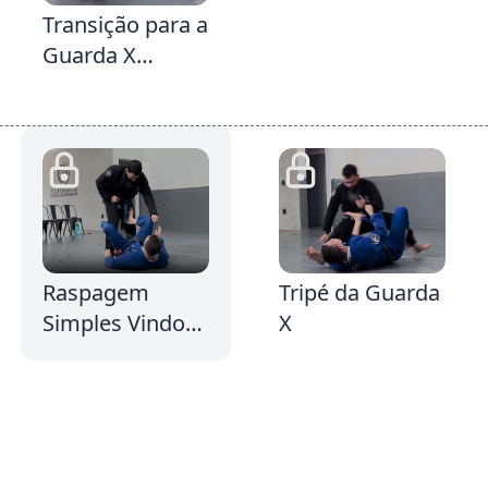
Transição para a
Guarda X
quando seu
adversário
defende o Tripé
2
1:29
1:8
2:
Raspagem
Tripé da Guarda
Simples Vindo
X
da Transição da
Guarda Delariva
com Aranha