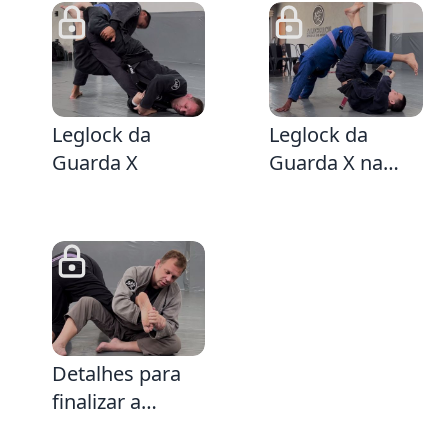
5:39
4:5
Leglock da
Leglock da
Guarda X
Guarda X na
perna oposta
6:51
Detalhes para
finalizar a
Americana de