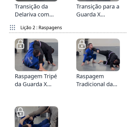
Transição da
Transição para a
Delariva com
Guarda X
Aranha para
quando seu
Lição 2 : Raspagens
Guarda X
adversário
defende o Tripé
1
3:0
4:19
Raspagem Tripé
Raspagem
da Guarda X
Tradicional da
passando por
Guarda X vindo
baixo da perna -
da Transição da
Vindo da
Meia Guarda
Transição da
Escudo &
Guarda Fechada
Conceito das