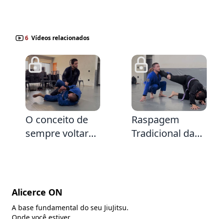
Pé
6
Vídeos relacionados
4:24
4:19
O conceito de
Raspagem
sempre voltar
Tradicional da
para o quadril
Guarda X vindo
para concluir as
da Transição da
Passagens
Meia Guarda
Escudo &
Alicerce ON
Conceito das
A base fundamental do seu JiuJitsu.
Distâncias para
Onde você estiver.