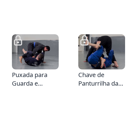
4:29
4:21
7:
Puxada para
Chave de
Guarda e
Panturrilha da
Raspagem da
Guarda X na
Delariva
perna oposta
segurando a
própria canela