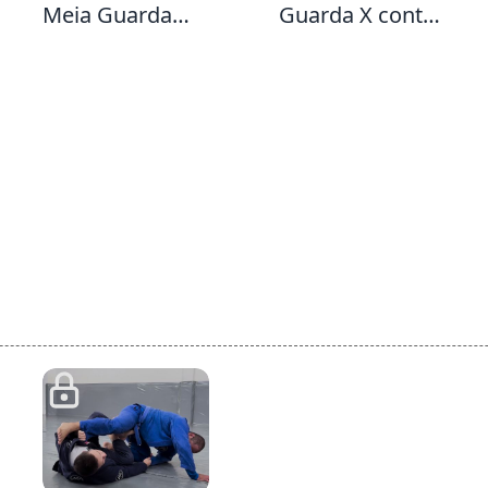
Meia Guarda
Guarda X contra
Escudo para a
alguém mais
Guarda X
pesado e que
passa de joelho
( Curta Distância
)
3:7