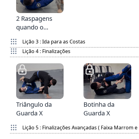
Distâncias para
8:48
ganhar de
2 Raspagens
alguém mais
quando o
pesado
Passador fica
Lição 3 : Ida para as Costas
pesando na
Lição 4 : Finalizações
Guarda X
2:47
7:53
Triângulo da
Botinha da
Guarda X
Guarda X
Lição 5 : Finalizações Avançadas ( Faixa Marrom e F