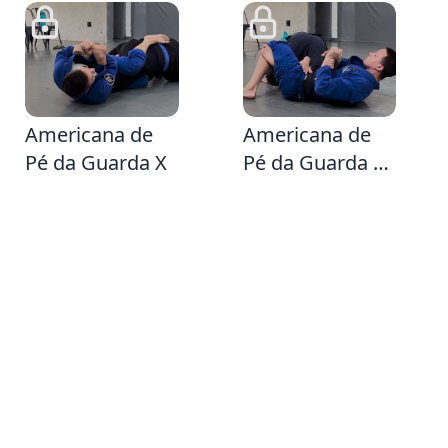
19
1:41
Americana de
Americana de
Pé da Guarda X
Pé da Guarda X
usando a trava
da Chave de
Panturrilha