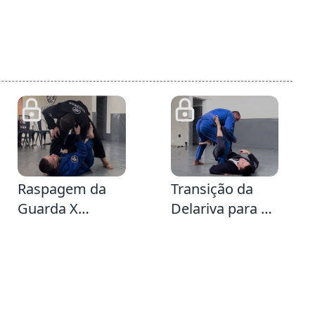
21
7:22
Raspagem da
Transição da
Guarda X
Delariva para X
dominando a
& Raspagem
manga mais
subindo sentido
longe vindo da
Single Leg &
transição da
Raspagem da
Guarda Aranha
One Leg X caso