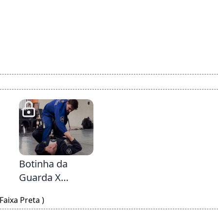
2:41
Botinha da
Guarda X
usando o
aixa Preta )
Balãozinho