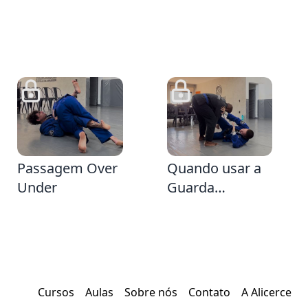
35
5:45
Passagem Over
Quando usar a
Under
Guarda
Diamante e
Segunda Forma
de Defender a
Toreada (
Afastando )
Cursos
Aulas
Sobre nós
Contato
A Alicerce