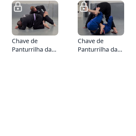
3:26
4:21
4:
Chave de
Chave de
Panturrilha da
Panturrilha da
Guarda X
Guarda X na
perna oposta