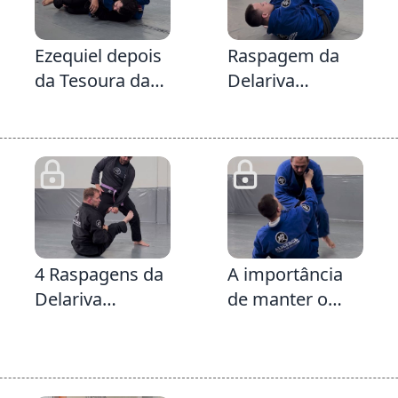
1:38
5:34
Ezequiel depois
Raspagem da
da Tesoura da
Delariva
Delariva
buscando a
perna oposta e
já caindo direto
no LegDrag
4:54
1:50
4 Raspagens da
A importância
Delariva
de manter o
abraçando a
adversário na
perna e
defesa e
dominando a
desconfortável