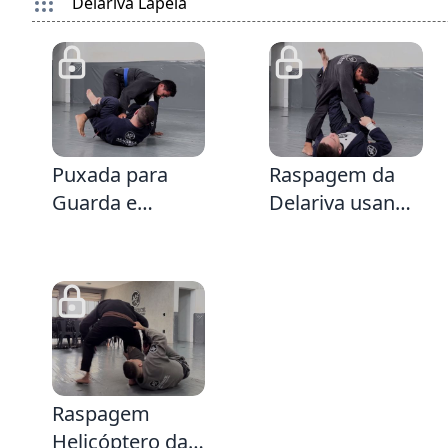
Delariva Lapela
entrando por
baixo
4:29
3:50
Puxada para
Raspagem da
Guarda e
Delariva usando
Raspagem da
a Lapela
Delariva
segurando a
própria canela
1:51
Raspagem
Helicóptero da