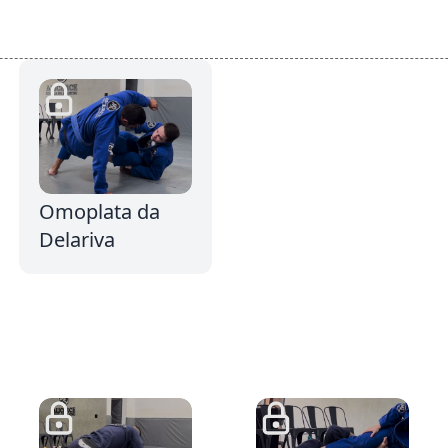
3:10
Omoplata da
Delariva