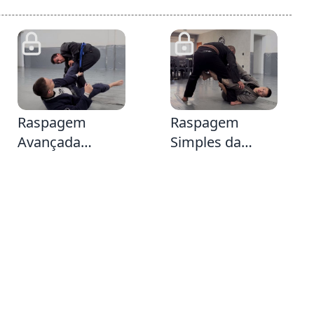
59
3:30
Raspagem
Raspagem
Avançada
Simples da
amarrando as
Guarda de
duas pernas de
Lapela
seu adversário (
Avançada (
Vindo da
Aprendi nos
Delariva Lapela )
Estados Unidos
)