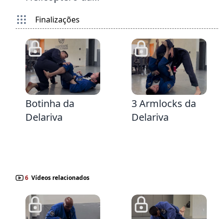
Delariva Lapela
Finalizações
2:40
8:11
Botinha da
3 Armlocks da
Delariva
Delariva
6
Vídeos relacionados