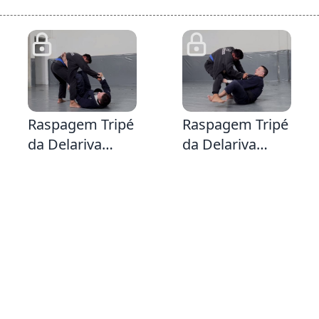
2:15
1:51
5:
Raspagem Tripé
Raspagem Tripé
da Delariva
da Delariva
Lapela
Lapela ( na
mesma perna
da Lapela )