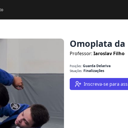
to
Omoplata da 
Professor:
Iaroslav Filho
Guarda Delariva
Posições:
Finalizações
Situações:
Inscreva-se para assi