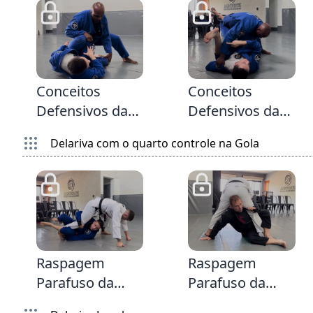
perna
5:38
5:13
1
Conceitos
Conceitos
Defensivos da
Defensivos da
Delariva &
Delariva &
Delariva com o quarto controle na Gola
Reposição
Reposição
quando o
contra o
passador tenta
LegDrag
cruzar o joelho
2:32
1:56
Raspagem
Raspagem
Parafuso da
Parafuso da
Delariva
Delariva