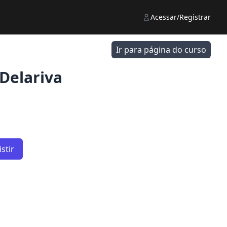
Acessar/Registrar
Ir para página do curso
Delariva
stir