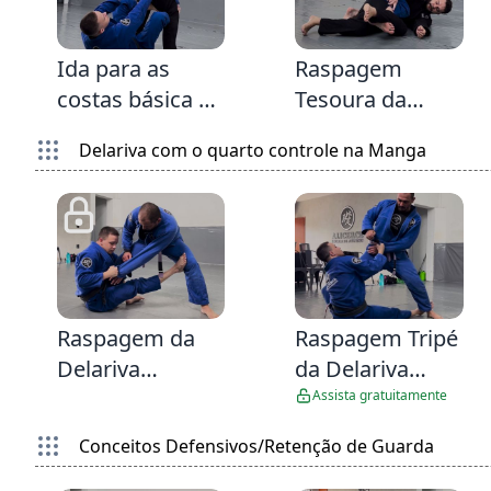
2:38
2:12
Ida para as
Raspagem
costas básica da
Tesoura da
Delariva (
Delariva e
Delariva com o quarto controle na Manga
Toboágua )
pegue as costas
com este
gancho na
sequência
5:23
5:0
1
Raspagem da
Raspagem Tripé
Delariva
da Delariva
dominando a
abraçando a
Assista gratuitamente
manga e
perna
Conceitos Defensivos/Retenção de Guarda
abraçando a