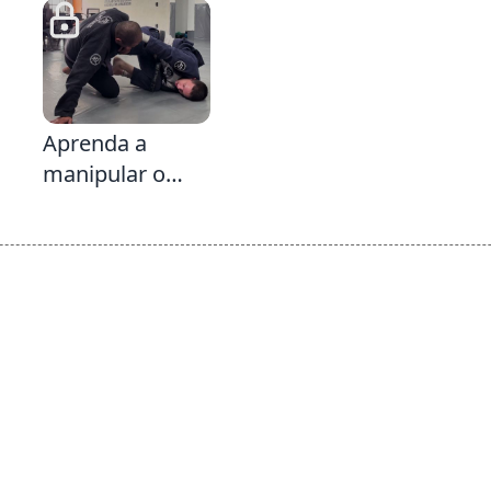
Manga &
na Delariva
Passagem
LegWeave na
Sequência
5:12
Aprenda a
manipular o
peso do seu
adversário ao
seu favor &
Defesa da
Passagem
Limpador de
Parabrisa da
Delariva