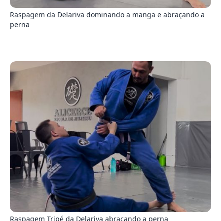
Raspagem da Delariva dominando a manga e abraçando a
perna
0
Raspagem Tripé da Delariva abraçando a perna