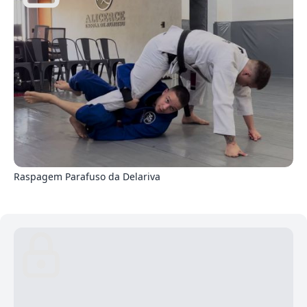
2
Raspagem Parafuso da Delariva