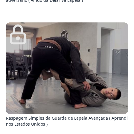
adversário ( Vindo da Delariva Lapela )
0
Raspagem Simples da Guarda de Lapela Avançada ( Aprendi
nos Estados Unidos )