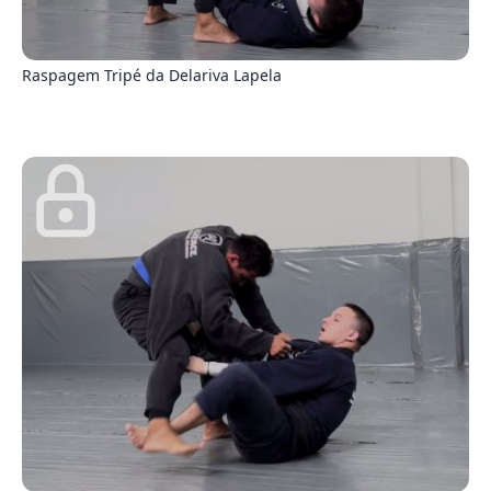
5
Raspagem Tripé da Delariva Lapela
1