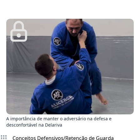
0
A importância de manter o adversário na defesa e
desconfortável na Delariva
Conceitos Defensivos/Retenção de Guarda