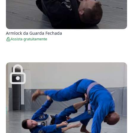
6
Armlock da Guarda Fechada
Assista gratuitamente