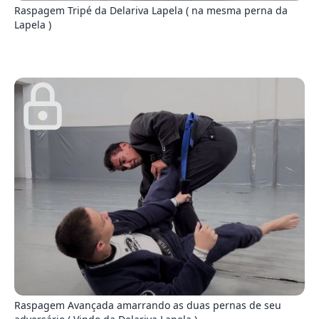
Raspagem Tripé da Delariva Lapela ( na mesma perna da
Lapela )
9
Raspagem Avançada amarrando as duas pernas de seu