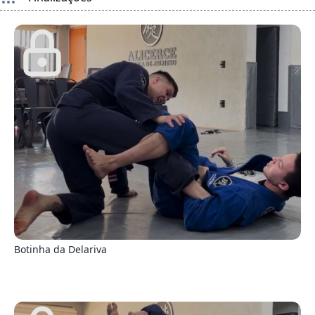
0
Botinha da Delariva