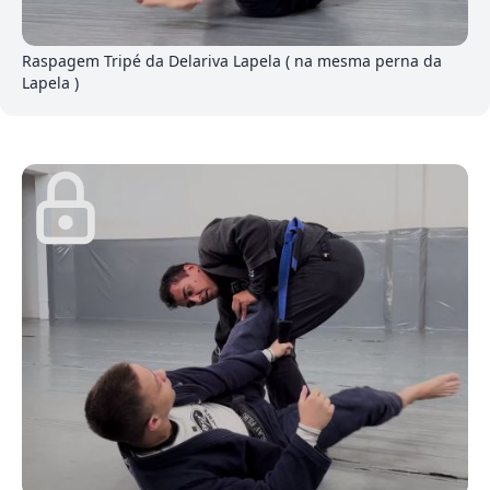
1
Raspagem Tripé da Delariva Lapela ( na mesma perna da
Lapela )
9