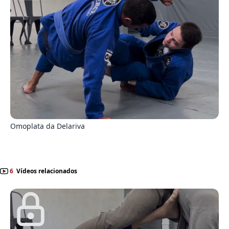
0
Omoplata da Delariva
6
Vídeos relacionados