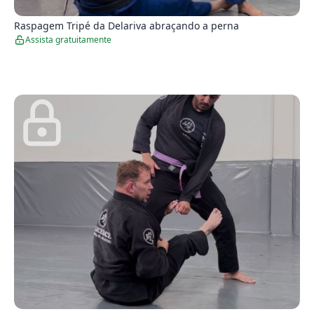
0
Raspagem Tripé da Delariva abraçando a perna
Assista gratuitamente
4