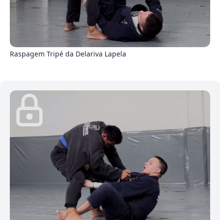
5
Raspagem Tripé da Delariva Lapela