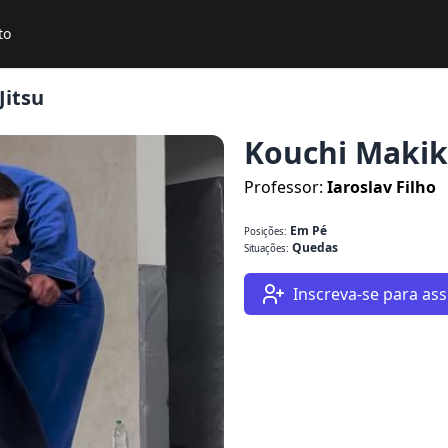
to
Jitsu
Kouchi Maki
Professor:
Iaroslav Filho
Em Pé
Posições:
Quedas
Situações:
Inscreva-se para assi