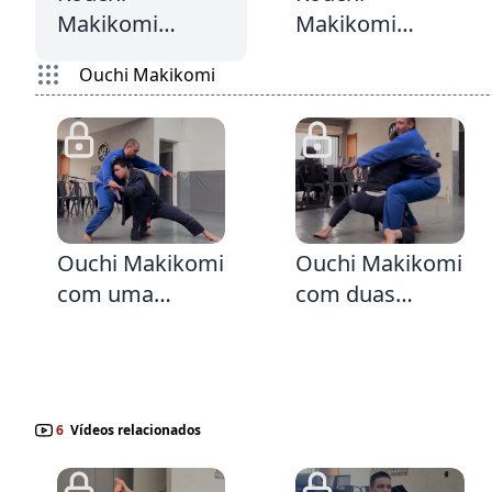
Makikomi
Makikomi
Adaptado
Adaptado vindo
Ouchi Makikomi
do Ippon Seoi
Nage
2:30
1:28
Ouchi Makikomi
Ouchi Makikomi
com uma
com duas
Esgrima
Esgrimas
6
Vídeos relacionados