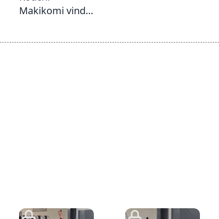
Makikomi vindo
do Arm Drag (
ou Collar Drag )