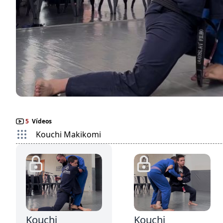
5
Vídeos
Kouchi Makikomi
3:53
2:6
Kouchi
Kouchi