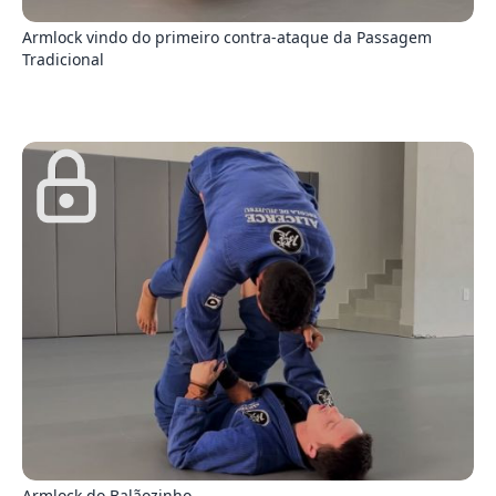
Armlock vindo do primeiro contra-ataque da Passagem
Tradicional
9
Armlock do Balãozinho