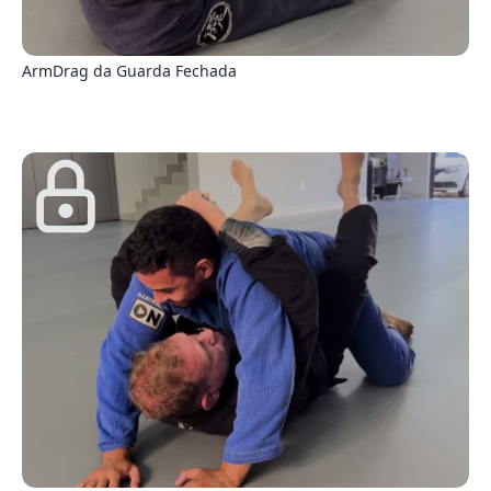
8
ArmDrag da Guarda Fechada
0