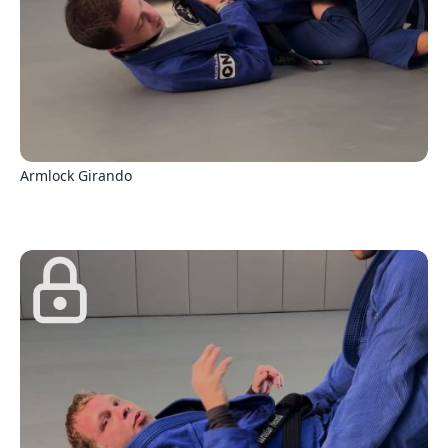
3
Armlock Girando