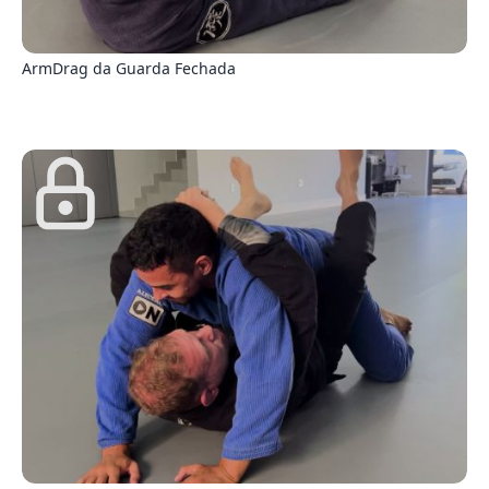
8
ArmDrag da Guarda Fechada
0