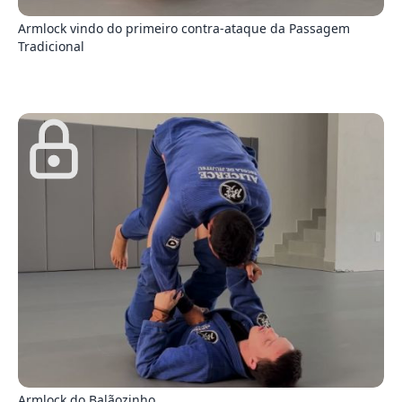
Armlock vindo do primeiro contra-ataque da Passagem
Tradicional
9
Armlock do Balãozinho