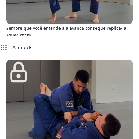
7
Sempre que você entende a alavanca consegue replicá-la
várias vezes
Armlock