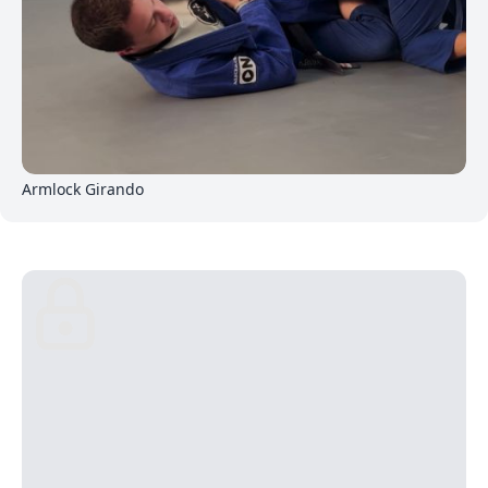
3
Armlock Girando