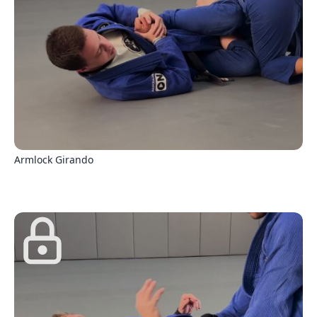
3
Armlock Girando