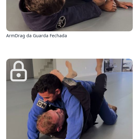
8
ArmDrag da Guarda Fechada