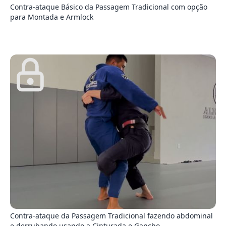
Contra-ataque Básico da Passagem Tradicional com opção
para Montada e Armlock
3
Contra-ataque da Passagem Tradicional fazendo abdominal
e derrubando usando a Cinturada e Gancho