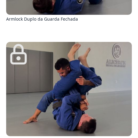
3
Armlock Duplo da Guarda Fechada
1