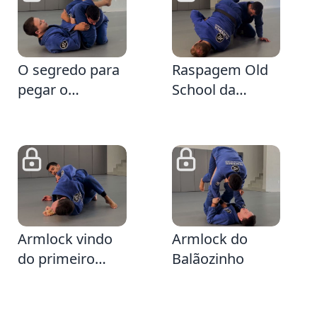
35
5:42
O segredo para
Raspagem Old
pegar o
School da
Armlock
Guarda Fechada
mesmo com a
Defesa da Cruz
28
3:39
Armlock vindo
Armlock do
do primeiro
Balãozinho
contra-ataque
da Passagem