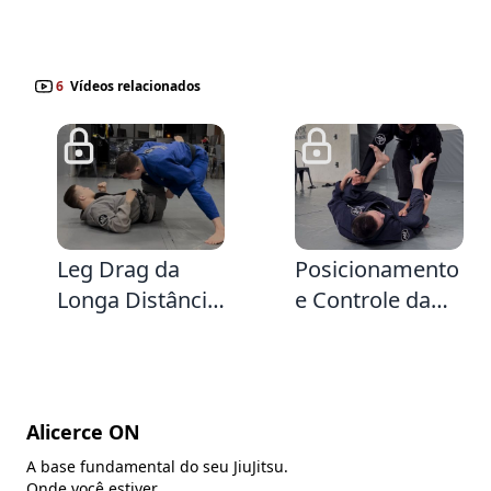
6
Vídeos relacionados
3:6
2:12
Leg Drag da
Posicionamento
Longa Distância,
e Controle da
pisando na
Guarda Aranha
Perna
Alicerce ON
A base fundamental do seu JiuJitsu.
Onde você estiver.