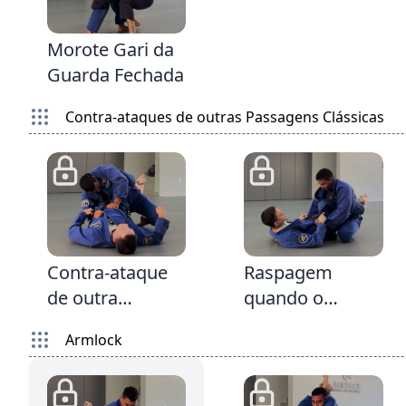
Cinturada e
2:46
Gancho
Morote Gari da
Guarda Fechada
Contra-ataques de outras Passagens Clássicas
2:41
2:16
Contra-ataque
Raspagem
de outra
quando o
Passagem
passador entra
Armlock
Clássica da
o joelho na
Guarda Fechada
Guarda Fechada