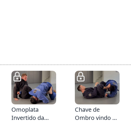
mestre Iaroslav
2:8
3:35
Omoplata
Chave de
Invertido da
Ombro vindo da
Guarda Fechada
Defesa da