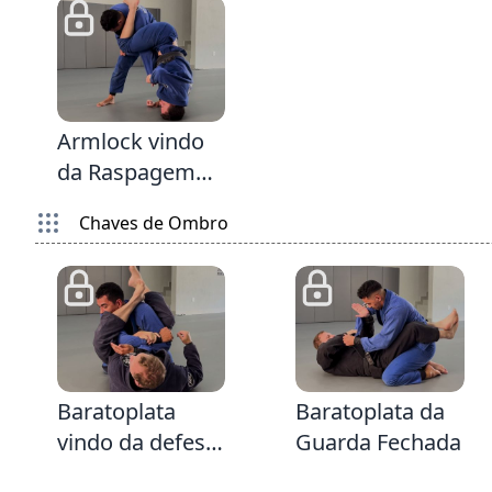
do Armlock
2:25
Armlock vindo
da Raspagem
Exorcista
Chaves de Ombro
3:28
2:52
Baratoplata
Baratoplata da
vindo da defesa
Guarda Fechada
do Armlock