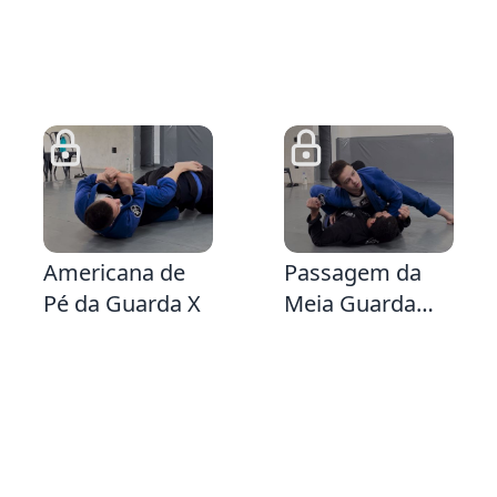
Emborcada
4:19
2:18
2:
Americana de
Passagem da
Pé da Guarda X
Meia Guarda
Escudo/Guarda
Z desfazendo o
Z