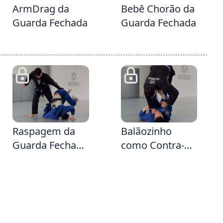
ArmDrag da
Bebê Chorão da
Guarda Fechada
Guarda Fechada
44
2:3
Raspagem da
Balãozinho
Guarda Fechada
como Contra-
fazendo o
ataque da
rolamento para
Passagem
trás e
Tradicional da
derrubando
Guarda Fechada
sentido Single