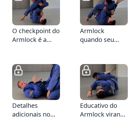
4:51
3:50
3:
O checkpoint do
Armlock
Armlock é a
quando seu
Escalada
adversário faz a
Defesa da Cruz
4:54
3:0
2:
Detalhes
Educativo do
adicionais no
Armlock virando
Armlock
de barriga para
Girando com o
baixo