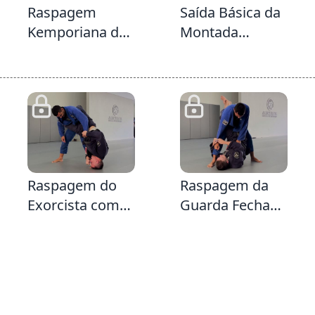
Raspagem
Saída Básica da
Kemporiana da
Montada
Guarda Fechada
usando o
Escudo da
Guarda
Diamante &
Kemporiana e
Triângulo da
1:56
3:55
3:
Guarda Fechada
Raspagem do
Raspagem da
Exorcista com
Guarda Fechada
opção para
sentido
Montada ou
Omoplata &
Armlock
Sentido LegLock