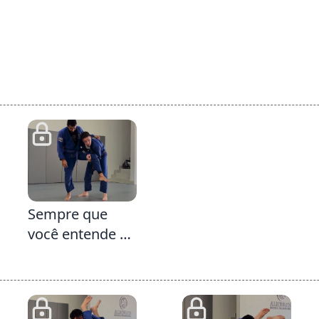
2:57
Sempre que
você entende a
alavanca
consegue
replicá-la várias
vezes