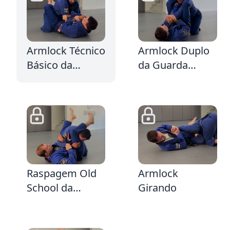
2:54
1:43
Armlock Técnico
Armlock Duplo
Básico da
da Guarda
Guarda Fechada
Fechada
1:45
6:13
Raspagem Old
Armlock
School da
Girando
Guarda Fechada
vindo da Defesa