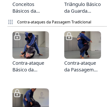
Conceitos
Triângulo Básico
Básicos da
da Guarda
Guarda Fechada
Fechada
Contra-ataques da Passagem Tradicional
& Quebrando a
quebrando a
Postura do
postura
Passador
3:48
1:33
Contra-ataque
Contra-ataque
Básico da
da Passagem
Passagem
Tradicional
Tradicional com
fazendo
opção para
abdominal e
Montada e
derrubando
Armlock
usando a