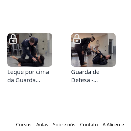
58
2:15
Leque por cima
Guarda de
da Guarda
Defesa -
Delariva
Movimentação
de Guarda sem
pegadas
Cursos
Aulas
Sobre nós
Contato
A Alicerce