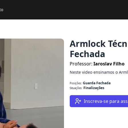
to
Armlock Técn
Fechada
Professor:
Iaroslav Filho
Neste video ensinamos o Arml
Guarda Fechada
Posições:
Finalizações
Situações:
Inscreva-se para assi