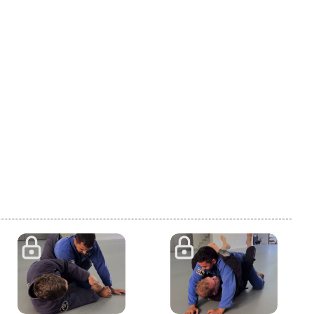
48
4:20