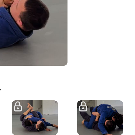
s
3:56
6:3
4: