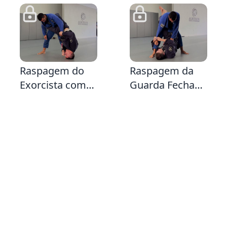
Guarda
Diamante &
Kemporiana e
Triângulo da
1:56
3:55
3:
Guarda Fechada
Raspagem do
Raspagem da
Exorcista com
Guarda Fechada
opção para
sentido
Montada ou
Omoplata &
Armlock
Sentido LegLock