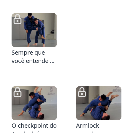
2:57
Sempre que
você entende a
alavanca
consegue
replicá-la várias
vezes
4:51
3:50
3:
O checkpoint do
Armlock