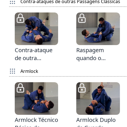
Contra-ataques de outras Passagens Clássicas
2:41
2:16
Contra-ataque
Raspagem
de outra
quando o
Passagem
passador entra
Armlock
Clássica da
o joelho na
Guarda Fechada
Guarda Fechada
2:54
1:43
Armlock Técnico
Armlock Duplo