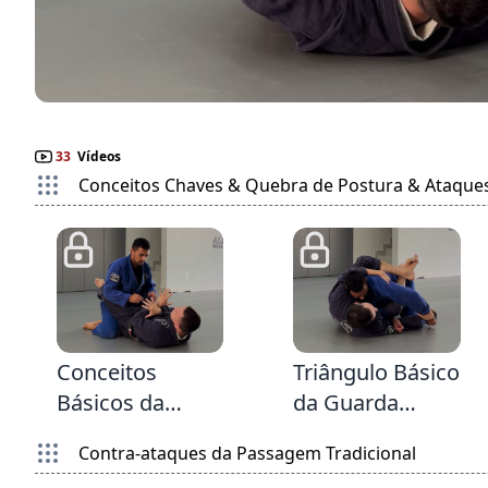
33
Vídeos
Conceitos Chaves & Quebra de Postura & Ataque
2:39
3:25
Conceitos
Triângulo Básico
Básicos da
da Guarda
Guarda Fechada
Fechada
Contra-ataques da Passagem Tradicional
& Quebrando a
quebrando a