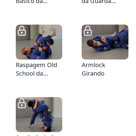
Básico da
da Guarda
Guarda Fechada
Fechada
1:45
6:13
Raspagem Old
Armlock
School da
Girando
Guarda Fechada
vindo da Defesa
do Armlock
2:25