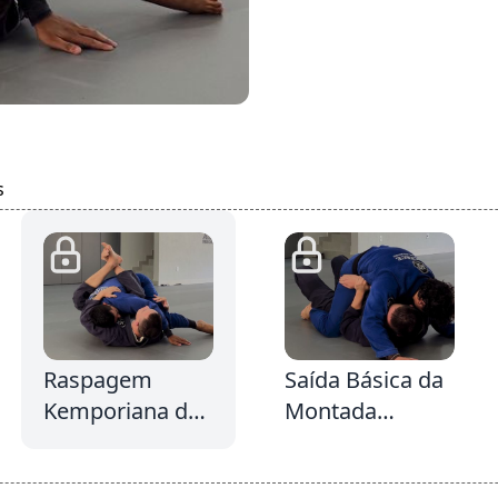
s
3:56
6:3
4:
Raspagem
Saída Básica da
Kemporiana da
Montada
Guarda Fechada
usando o
Escudo da