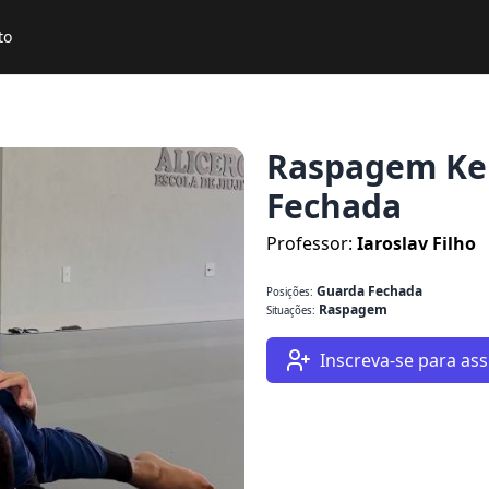
to
Raspagem Ke
Fechada
Professor:
Iaroslav Filho
Guarda Fechada
Posições:
Raspagem
Situações:
Inscreva-se para assi