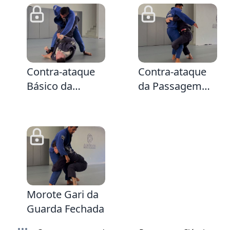
Postura do
postura
Passador
3:48
1:33
Contra-ataque
Contra-ataque
Básico da
da Passagem
Passagem
Tradicional
Tradicional com
fazendo
opção para
abdominal e
Montada e
derrubando
Armlock
usando a
Cinturada e
2:46
Gancho
Morote Gari da
Guarda Fechada