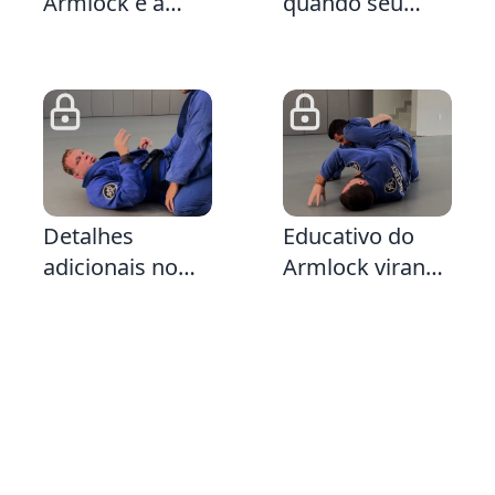
Armlock é a
quando seu
Escalada
adversário faz a
Defesa da Cruz
4:54
3:0
2:
Detalhes
Educativo do
adicionais no
Armlock virando
Armlock
de barriga para
Girando com o
baixo
mestre Iaroslav