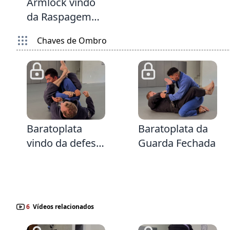
Armlock vindo
da Raspagem
Exorcista
Chaves de Ombro
3:28
2:52
Baratoplata
Baratoplata da
vindo da defesa
Guarda Fechada
do Armlock
6
Vídeos relacionados