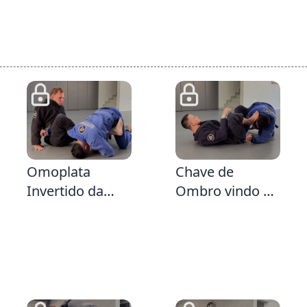
2:8
3:35
Omoplata
Chave de
Invertido da
Ombro vindo da
Guarda Fechada
Defesa da
Emborcada