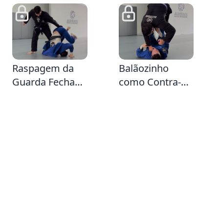
44
2:3
Raspagem da
Balãozinho
Guarda Fechada
como Contra-
fazendo o
ataque da
rolamento para
Passagem
trás e
Tradicional da
derrubando
Guarda Fechada
sentido Single
Leg