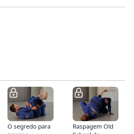
35
5:42
O segredo para
Raspagem Old