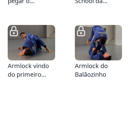
pegar o
School da
Armlock
Guarda Fechada
mesmo com a
Defesa da Cruz
28
3:39
Armlock vindo
Armlock do
do primeiro
Balãozinho
contra-ataque
da Passagem
Tradicional