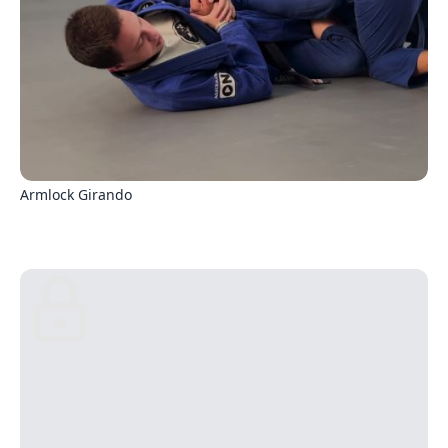
3
Armlock Girando