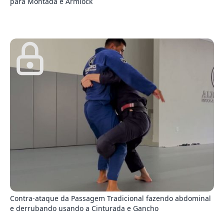
para Montada e Armlock
3
Contra-ataque da Passagem Tradicional fazendo abdominal
e derrubando usando a Cinturada e Gancho