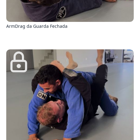
8
ArmDrag da Guarda Fechada
0