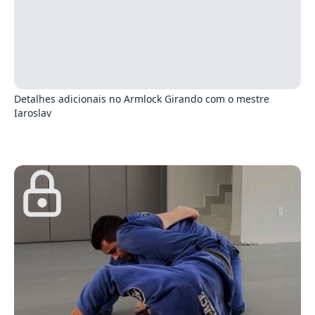
4
Detalhes adicionais no Armlock Girando com o mestre
Iaroslav