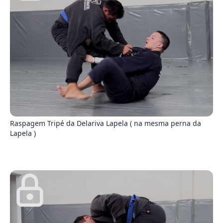
1
Raspagem Tripé da Delariva Lapela ( na mesma perna da
Lapela )