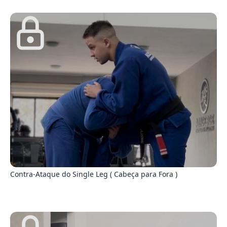
2
Contra-Ataque do Single Leg ( Cabeça para Fora )