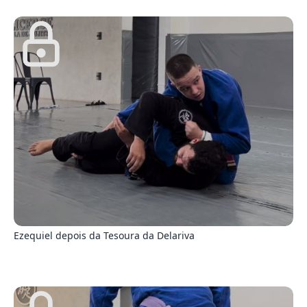
8
Ezequiel depois da Tesoura da Delariva