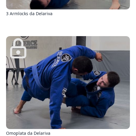
1
3 Armlocks da Delariva
0
Omoplata da Delariva