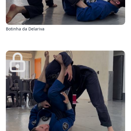
0
Botinha da Delariva