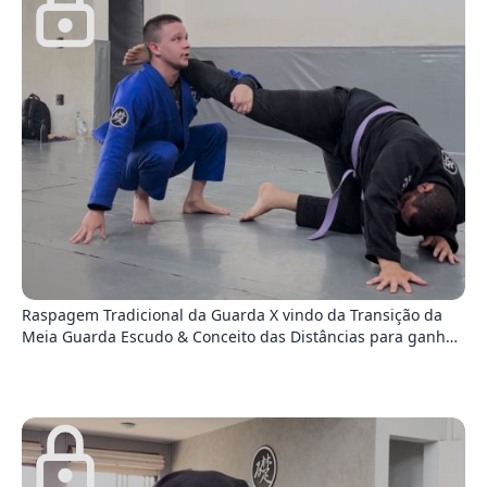
9
Raspagem Tradicional da Guarda X vindo da Transição da
Meia Guarda Escudo & Conceito das Distâncias para ganhar
de alguém mais pesado