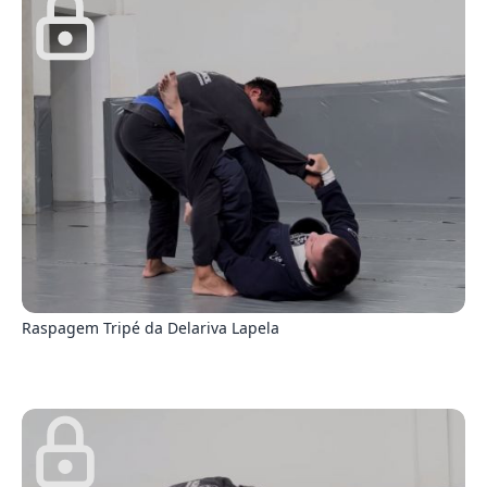
5
Raspagem Tripé da Delariva Lapela