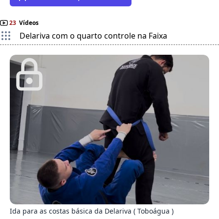
23
Vídeos
Delariva com o quarto controle na Faixa
8
Ida para as costas básica da Delariva ( Toboágua )