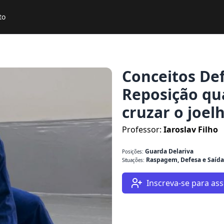
to
Conceitos Def
Reposição qu
cruzar o joel
Professor:
Iaroslav Filho
Guarda Delariva
Posições:
Raspagem, Defesa e Saída
Situações:
Inscreva-se para assi