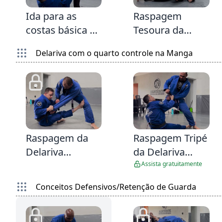
Ida para as
Raspagem
costas básica da
Tesoura da
Delariva (
Delariva e
Delariva com o quarto controle na Manga
Toboágua )
pegue as costas
com este
gancho na
sequência
5:23
5:0
1
Raspagem da
Raspagem Tripé
Delariva
da Delariva
dominando a
abraçando a
Assista gratuitamente
manga e
perna
Conceitos Defensivos/Retenção de Guarda
abraçando a
perna