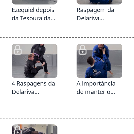
Ezequiel depois
Raspagem da
da Tesoura da
Delariva
Delariva
buscando a
perna oposta e
já caindo direto
no LegDrag
4:54
1:50
4 Raspagens da
A importância
Delariva
de manter o
abraçando a
adversário na
perna e
defesa e
dominando a
desconfortável
Manga &
na Delariva
Passagem