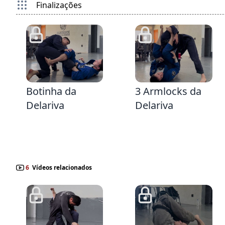
Finalizações
2:40
8:11
Botinha da
3 Armlocks da
Delariva
Delariva
6
Vídeos relacionados