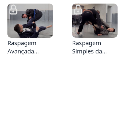
59
3:30
Raspagem
Raspagem
Avançada
Simples da
amarrando as
Guarda de
duas pernas de
Lapela
seu adversário (
Avançada (
Vindo da
Aprendi nos
Delariva Lapela )
Estados Unidos
)