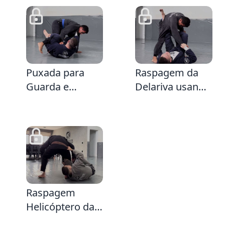
baixo
4:29
3:50
Puxada para
Raspagem da
Guarda e
Delariva usando
Raspagem da
a Lapela
Delariva
segurando a
própria canela
1:51
Raspagem
Helicóptero da
Delariva Lapela