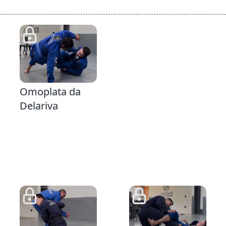
3:10
Omoplata da
Delariva