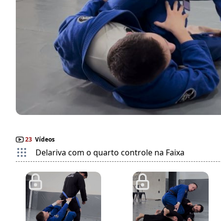
23
Vídeos
Delariva com o quarto controle na Faixa
2:38
2:12