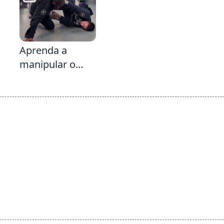
LegWeave na
Sequência
5:12
Aprenda a
manipular o
peso do seu
adversário ao
seu favor &
Defesa da
Passagem
Limpador de
Parabrisa da
Delariva