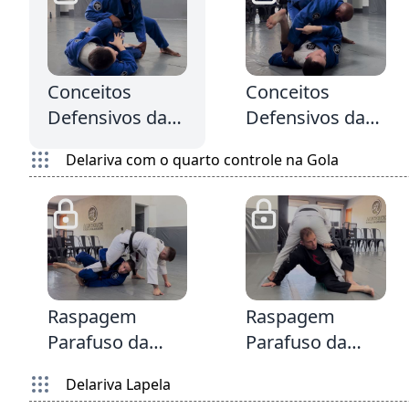
5:38
5:13
1
Conceitos
Conceitos
Defensivos da
Defensivos da
Delariva &
Delariva &
Delariva com o quarto controle na Gola
Reposição
Reposição
quando o
contra o
passador tenta
LegDrag
cruzar o joelho
2:32
1:56
Raspagem
Raspagem
Parafuso da
Parafuso da
Delariva
Delariva
Delariva Lapela
entrando por