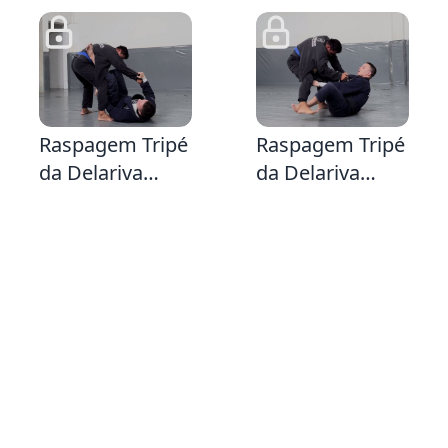
2:15
1:51
5:
Raspagem Tripé
Raspagem Tripé
da Delariva
da Delariva
Lapela
Lapela ( na
mesma perna
da Lapela )