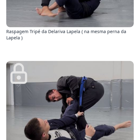
1
Raspagem Tripé da Delariva Lapela ( na mesma perna da
Lapela )