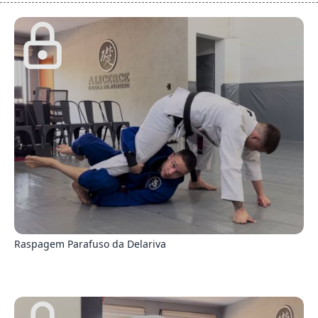
2
Raspagem Parafuso da Delariva