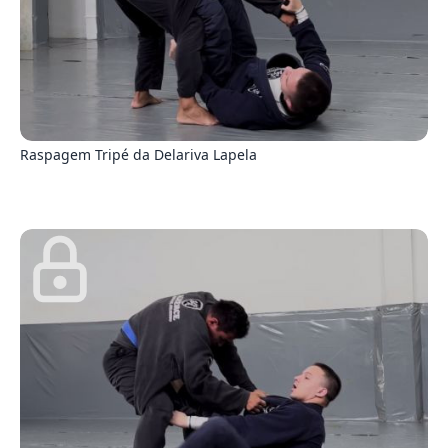
5
Raspagem Tripé da Delariva Lapela