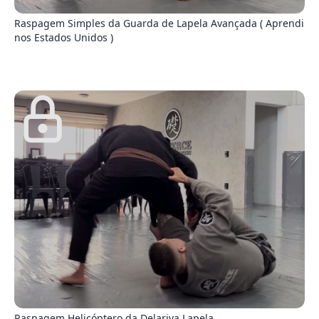
Raspagem Simples da Guarda de Lapela Avançada ( Aprendi
nos Estados Unidos )
1
Raspagem Helicóptero da Delariva Lapela