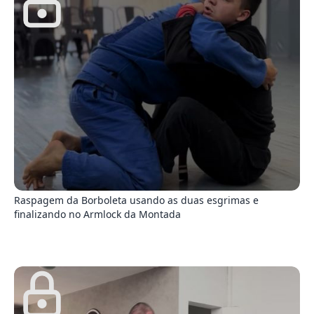
1
Raspagem da Borboleta usando as duas esgrimas e
finalizando no Armlock da Montada