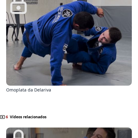
0
Omoplata da Delariva
6
Vídeos relacionados