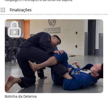
Finalizações
0
Botinha da Delariva