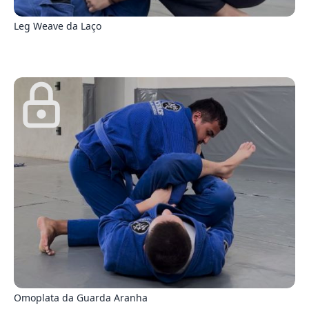
4
Leg Weave da Laço
3
Omoplata da Guarda Aranha