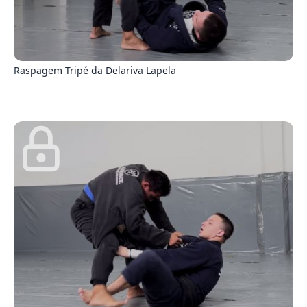
5
Raspagem Tripé da Delariva Lapela