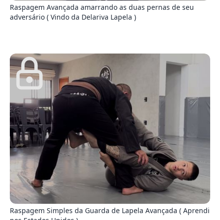
Raspagem Avançada amarrando as duas pernas de seu
adversário ( Vindo da Delariva Lapela )
0
Raspagem Simples da Guarda de Lapela Avançada ( Aprendi