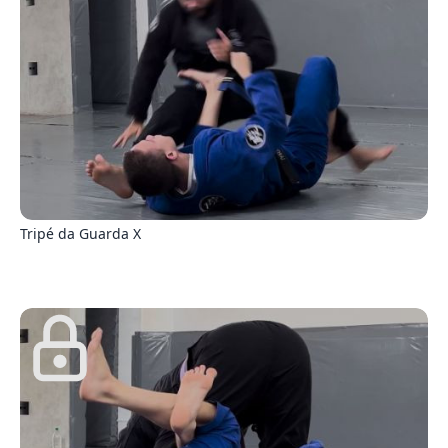
8
Tripé da Guarda X