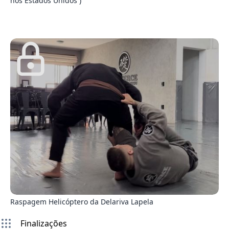
nos Estados Unidos )
1
Raspagem Helicóptero da Delariva Lapela
Finalizações