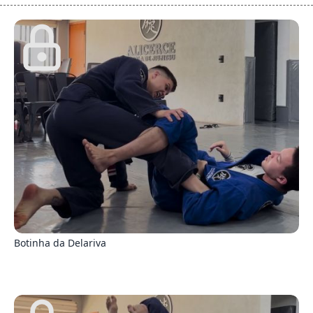
0
Botinha da Delariva