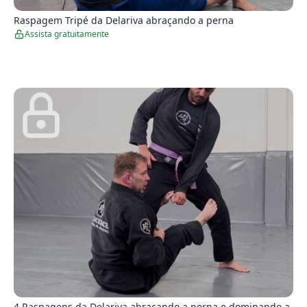
Raspagem Tripé da Delariva abraçando a perna
Assista gratuitamente
4
4 Raspagens da Delariva abraçando a perna e dominando a