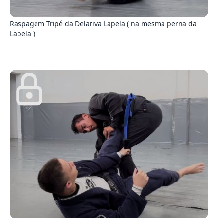
1
Raspagem Tripé da Delariva Lapela ( na mesma perna da
Lapela )
9