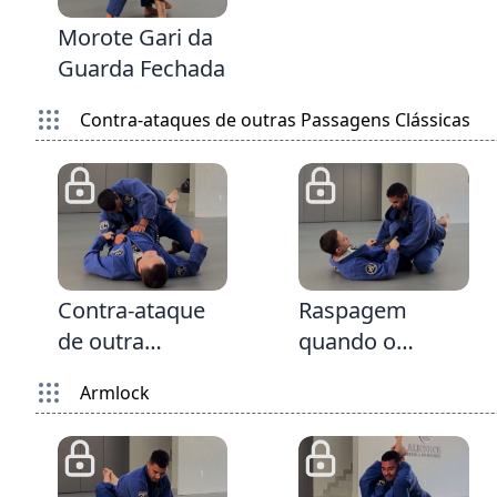
Gancho
Morote Gari da
Guarda Fechada
Contra-ataques de outras Passagens Clássicas
2:41
2:16
Contra-ataque
Raspagem
de outra
quando o
Passagem
passador entra
Armlock
Clássica da
o joelho na
Guarda Fechada
Guarda Fechada