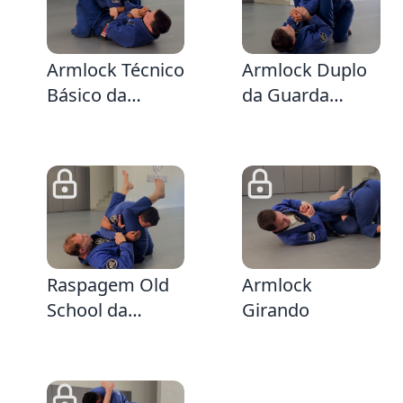
2:54
1:43
Armlock Técnico
Armlock Duplo
Básico da
da Guarda
Guarda Fechada
Fechada
1:45
6:13
Raspagem Old
Armlock
School da
Girando
Guarda Fechada
vindo da Defesa
do Armlock