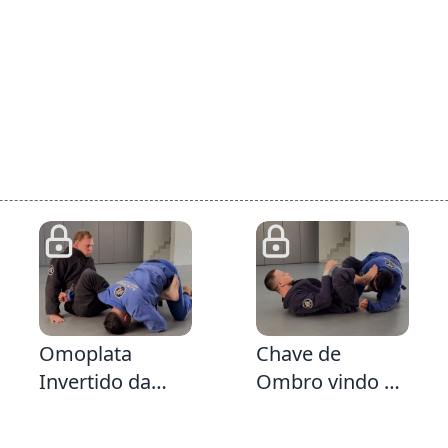
2:8
3:35
Omoplata
Chave de
Invertido da
Ombro vindo da
Guarda Fechada
Defesa da
Emborcada