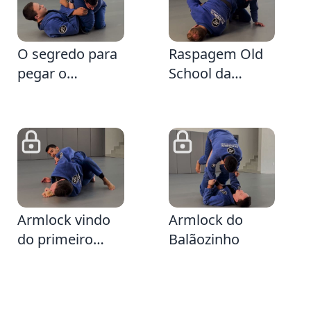
35
5:42
O segredo para
Raspagem Old
pegar o
School da
Armlock
Guarda Fechada
mesmo com a
Defesa da Cruz
28
3:39
Armlock vindo
Armlock do
do primeiro
Balãozinho
contra-ataque
da Passagem
Tradicional