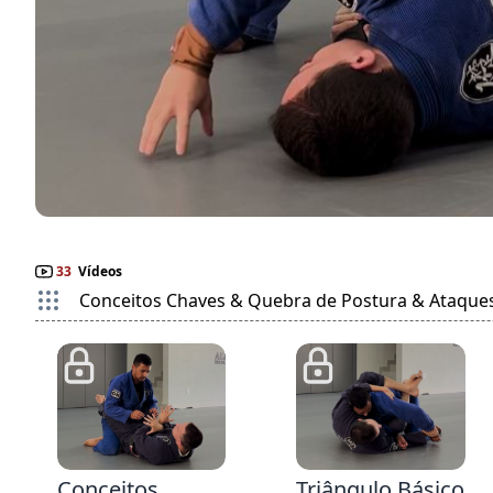
33
Vídeos
Conceitos Chaves & Quebra de Postura & Ataque
2:39
3:25
Conceitos
Triângulo Básico