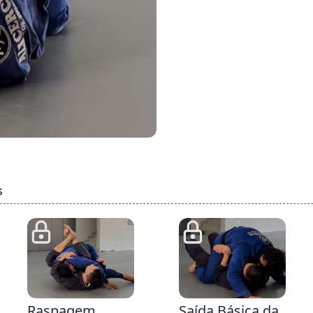
s
3:56
6:3
4:
Raspagem
Saída Básica da