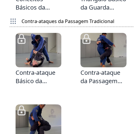
Básicos da
da Guarda
Guarda Fechada
Fechada
Contra-ataques da Passagem Tradicional
& Quebrando a
quebrando a
Postura do
postura
Passador
3:48
1:33
Contra-ataque
Contra-ataque
Básico da
da Passagem
Passagem
Tradicional
Tradicional com
fazendo
opção para
abdominal e
Montada e
derrubando
Armlock
usando a
Cinturada e
2:46