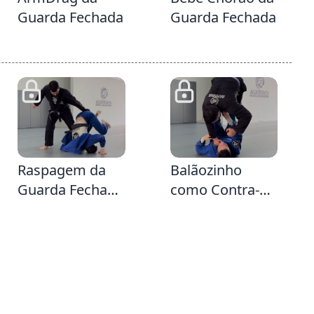
Guarda Fechada
Guarda Fechada
44
2:3
Raspagem da
Balãozinho
Guarda Fechada
como Contra-
fazendo o
ataque da
rolamento para
Passagem
trás e
Tradicional da
derrubando
Guarda Fechada
sentido Single
Leg