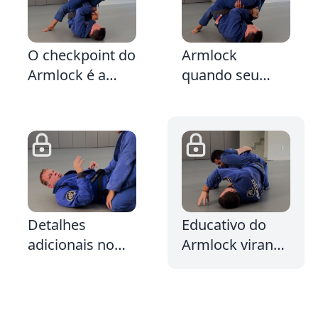
4:51
3:50
3:
O checkpoint do
Armlock
Armlock é a
quando seu
Escalada
adversário faz a
Defesa da Cruz
4:54
3:0
2:
Detalhes
Educativo do
adicionais no
Armlock virando
Armlock
de barriga para
Girando com o
baixo
mestre Iaroslav