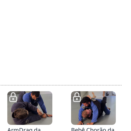
48
4:20
ArmDrag da
Bebê Chorão da