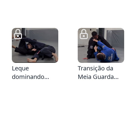
3:47
5:22
3:
Leque
Transição da
dominando
Meia Guarda
Gola e Calça
Escudo para a
Guarda X