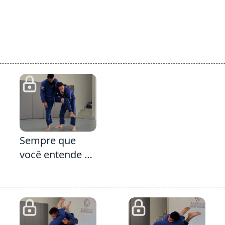
2:57
Sempre que
você entende a
alavanca
consegue
replicá-la várias
vezes