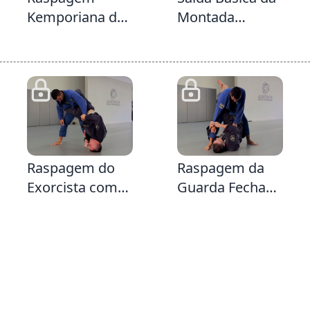
Kemporiana da
Montada
Guarda Fechada
usando o
Escudo da
Guarda
Diamante &
Kemporiana e
Triângulo da
1:56
3:55
3:
Guarda Fechada
Raspagem do
Raspagem da
Exorcista com
Guarda Fechada
opção para
sentido
Montada ou
Omoplata &
Armlock
Sentido LegLock