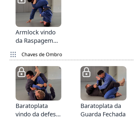
2:25
Armlock vindo
da Raspagem
Exorcista
Chaves de Ombro
3:28
2:52
Baratoplata
Baratoplata da
vindo da defesa
Guarda Fechada
do Armlock