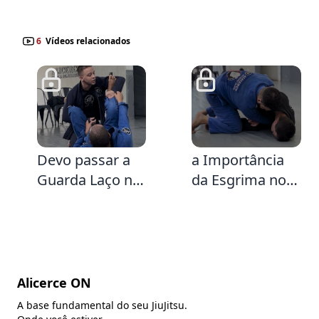
6
Vídeos relacionados
2:51
3:25
Devo passar a
a Importância
Guarda Laço na
da Esgrima no
Curta Distância?
jogo de Curta
Distância e
Raspagem
Básica da
Borboleta
Alicerce ON
A base fundamental do seu JiuJitsu.