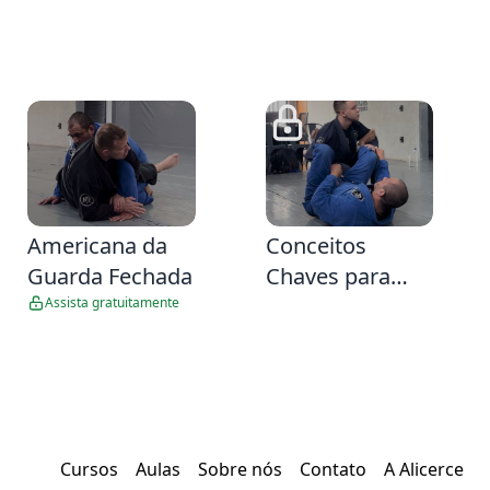
34
3:44
Americana da
Conceitos
Guarda Fechada
Chaves para
Passar a Guarda
Assista gratuitamente
Laço
Cursos
Aulas
Sobre nós
Contato
A Alicerce